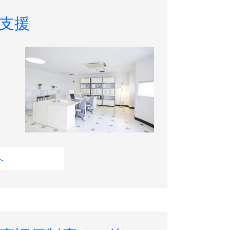
支援
。
へ