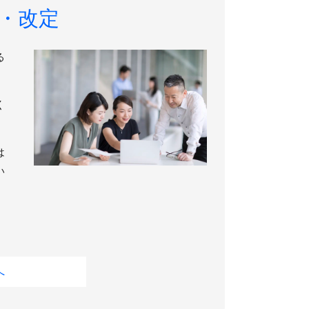
・改定
る
く
は
い
へ