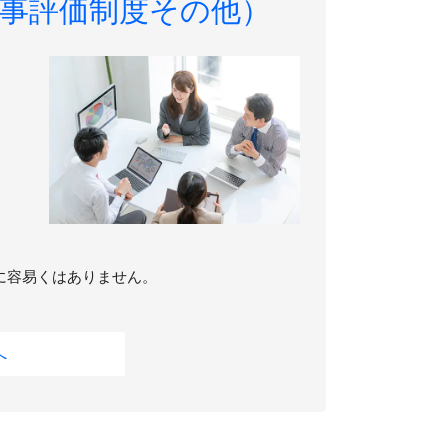
事評価制度その他）
に容易くはありません。
へ