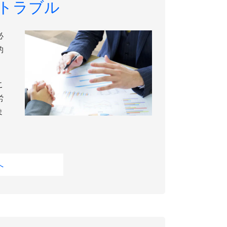
トラブル
必
的
こ
労
ま
へ