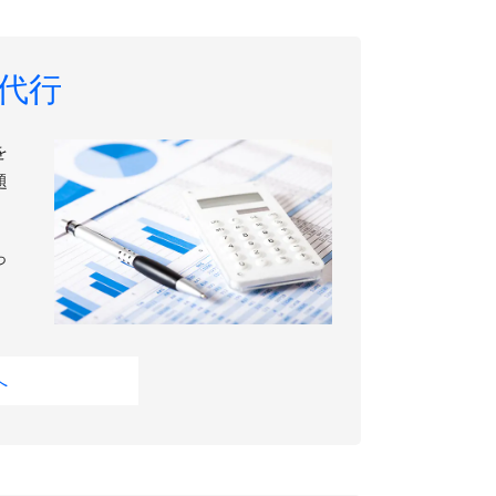
代行
を
題
っ
へ