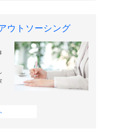
アウトソーシング
算
ン
実
へ